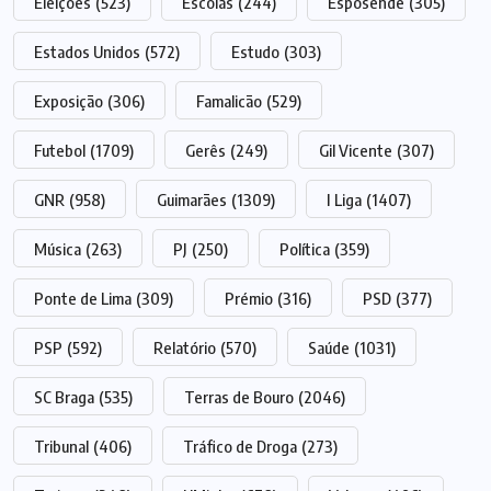
Eleições
(523)
Escolas
(244)
Esposende
(305)
Estados Unidos
(572)
Estudo
(303)
Exposição
(306)
Famalicão
(529)
Futebol
(1709)
Gerês
(249)
Gil Vicente
(307)
GNR
(958)
Guimarães
(1309)
I Liga
(1407)
Música
(263)
PJ
(250)
Política
(359)
Ponte de Lima
(309)
Prémio
(316)
PSD
(377)
PSP
(592)
Relatório
(570)
Saúde
(1031)
SC Braga
(535)
Terras de Bouro
(2046)
Tribunal
(406)
Tráfico de Droga
(273)