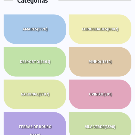
Categorias
AMARES
(1728)
CURIOSIDADES
(6982)
DESPORTO
(2665)
MINHO
(11814)
NACIONAL
(3787)
OPINIÃO
(301)
TERRAS DE BOURO
VILA VERDE
(3598)