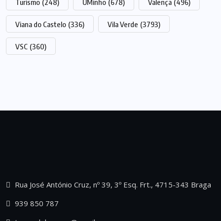
Turismo
(248)
UMinho
(678)
Valença
(496)
Viana do Castelo
(336)
Vila Verde
(3793)
VSC
(360)
Rua José António Cruz, nº 39, 3º Esq. Frt., 4715-343 Braga
939 850 787