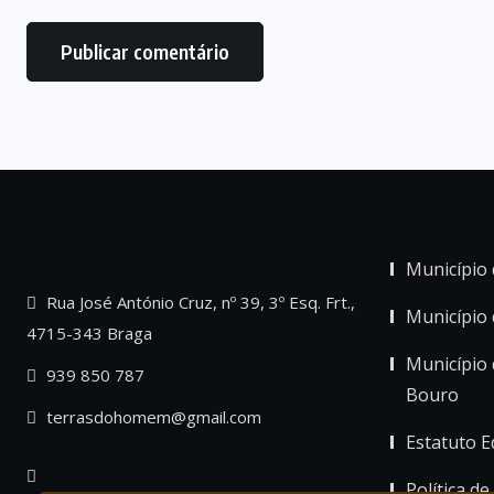
Município 
Rua José António Cruz, nº 39, 3º Esq. Frt.,
Município
4715-343 Braga
Município 
939 850 787
Bouro
terrasdohomem@gmail.com
Estatuto Ed
Política de