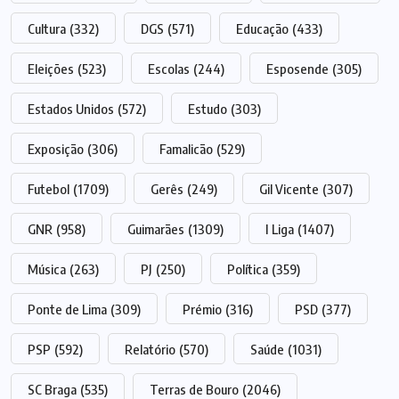
Cultura
(332)
DGS
(571)
Educação
(433)
Eleições
(523)
Escolas
(244)
Esposende
(305)
Estados Unidos
(572)
Estudo
(303)
Exposição
(306)
Famalicão
(529)
Futebol
(1709)
Gerês
(249)
Gil Vicente
(307)
GNR
(958)
Guimarães
(1309)
I Liga
(1407)
Música
(263)
PJ
(250)
Política
(359)
Ponte de Lima
(309)
Prémio
(316)
PSD
(377)
PSP
(592)
Relatório
(570)
Saúde
(1031)
SC Braga
(535)
Terras de Bouro
(2046)