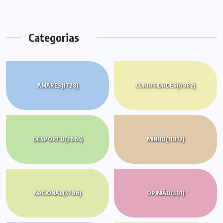
Categorias
AMARES
(1728)
CURIOSIDADES
(6982)
DESPORTO
(2665)
MINHO
(11812)
NACIONAL
(3786)
OPINIÃO
(301)