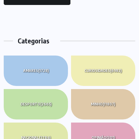
Categorias
AMARES
(1728)
CURIOSIDADES
(6982)
DESPORTO
(2665)
MINHO
(11807)
NACIONAL
(3784)
OPINIÃO
(301)