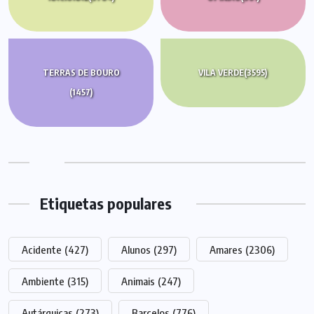
TERRAS DE BOURO
VILA VERDE
(3595)
(1457)
Etiquetas populares
Acidente
(427)
Alunos
(297)
Amares
(2306)
Ambiente
(315)
Animais
(247)
Autárquicas
(273)
Barcelos
(776)