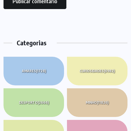
Categorias
AMARES
(1728)
CURIOSIDADES
(6982)
DESPORTO
(2666)
MINHO
(11826)