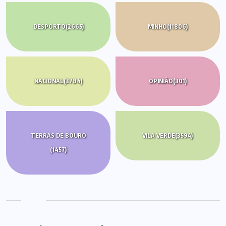
DESPORTO
(2665)
MINHO
(11806)
NACIONAL
(3784)
OPINIÃO
(301)
TERRAS DE BOURO
VILA VERDE
(3594)
(1457)