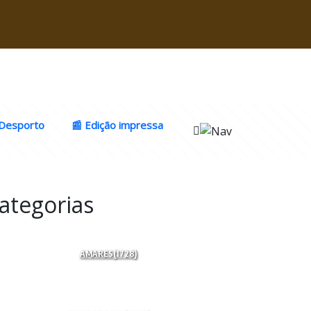
Desporto
📰 Edição impressa
ategorias
AMARES
(1728)