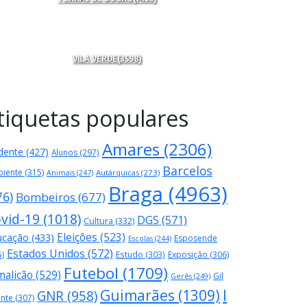
VILA VERDE
(3598)
tiquetas populares
Amares
(2306)
dente
(427)
Alunos
(297)
Barcelos
iente
(315)
Autárquicas
(273)
Animais
(247)
Braga
(4963)
76)
Bombeiros
(677)
vid-19
(1018)
DGS
(571)
Cultura
(332)
Eleições
(523)
ucação
(433)
Esposende
Escolas
(244)
Estados Unidos
(572)
5)
Estudo
(303)
Exposição
(306)
Futebol
(1709)
malicão
(529)
Gil
Gerês
(249)
Guimarães
(1309)
I
GNR
(958)
ente
(307)