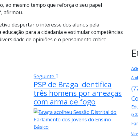
são, ao mesmo tempo que reforça o seu papel
, afirmou.
tivo despertar o interesse dos alunos pela
r a educação para a cidadania e estimular competências
iversidade de opiniões e o pensamento crítico.
E
Aci
Seguinte
Amb
PSP de Braga identifica
(7
três homens por ameaças
Co
com arma de fogo
Ed
(30
Fa
Vic