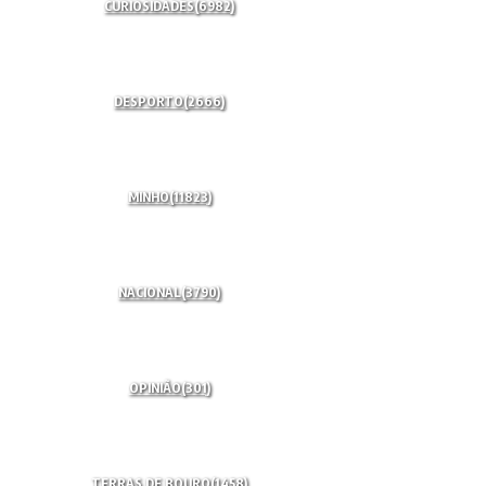
CURIOSIDADES
(6982)
DESPORTO
(2666)
MINHO
(11823)
NACIONAL
(3790)
OPINIÃO
(301)
TERRAS DE BOURO
(1458)