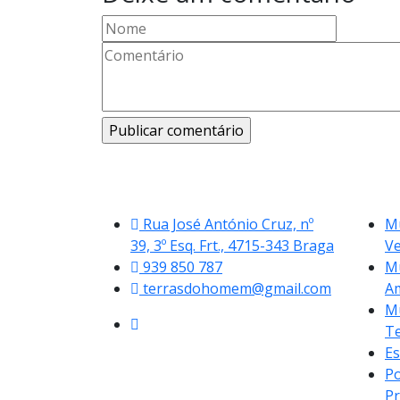
Rua José António Cruz, nº
Mu
39, 3º Esq. Frt., 4715-343 Braga
V
939 850 787
Mu
terrasdohomem@gmail.com
A
Mu
Te
Es
Po
Pr