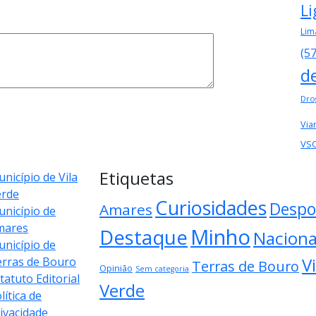
Li
Lim
(5
d
Dro
Via
VS
Etiquetas
nicípio de Vila
erde
Curiosidades
Despo
Amares
nicípio de
mares
Minho
Destaque
Naciona
nicípio de
Vi
rras de Bouro
Terras de Bouro
Opinião
Sem categoria
tatuto Editorial
Verde
lítica de
ivacidade