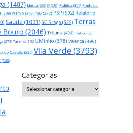
ga
(1407)
Política
(359)
Ponte de
Música
(263)
PJ
(250)
PSP
(592)
Relatório
PSD
(377)
a
(309)
Prémio
(316)
Terras
Saúde
(1031)
70)
SC Braga
(535)
e Bouro
(2046)
Tribunal
(406)
Tráfico de
UMinho
(678)
Valença
(496)
ga
(273)
Turismo
(248)
Vila Verde
(3793)
na do Castelo
(336)
C
(360)
Categorias
Categorias
rto
l
la