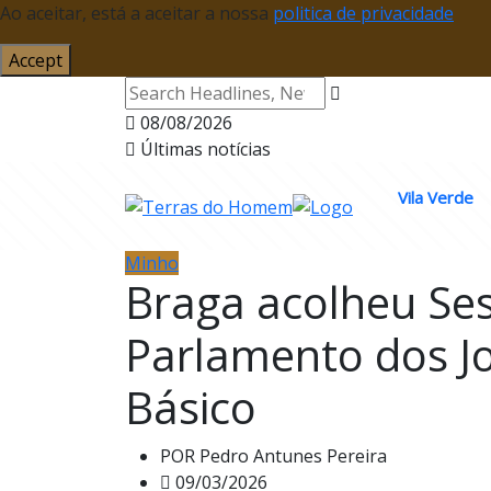
Ao aceitar, está a aceitar a nossa
politica de privacidade
Accept
08/08/2026
Últimas notícias
Vila Verde
Minho
Braga acolheu Ses
Parlamento dos J
Básico
POR
Pedro Antunes Pereira
09/03/2026