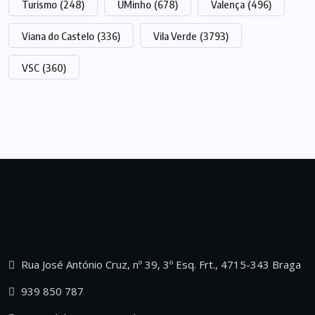
Turismo
(248)
UMinho
(678)
Valença
(496)
Viana do Castelo
(336)
Vila Verde
(3793)
VSC
(360)
Rua José António Cruz, nº 39, 3º Esq. Frt., 4715-343 Braga
939 850 787