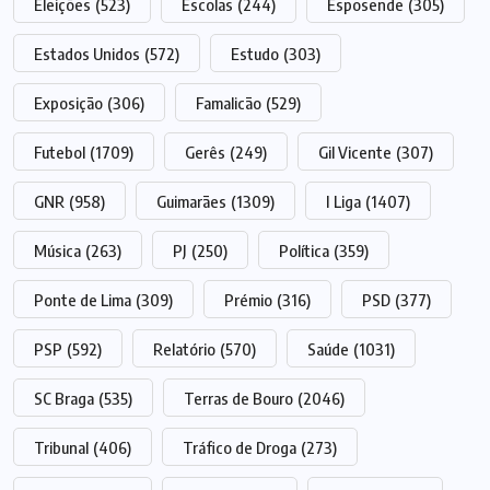
Eleições
(523)
Escolas
(244)
Esposende
(305)
Estados Unidos
(572)
Estudo
(303)
Exposição
(306)
Famalicão
(529)
Futebol
(1709)
Gerês
(249)
Gil Vicente
(307)
GNR
(958)
Guimarães
(1309)
I Liga
(1407)
Música
(263)
PJ
(250)
Política
(359)
Ponte de Lima
(309)
Prémio
(316)
PSD
(377)
PSP
(592)
Relatório
(570)
Saúde
(1031)
SC Braga
(535)
Terras de Bouro
(2046)
Tribunal
(406)
Tráfico de Droga
(273)