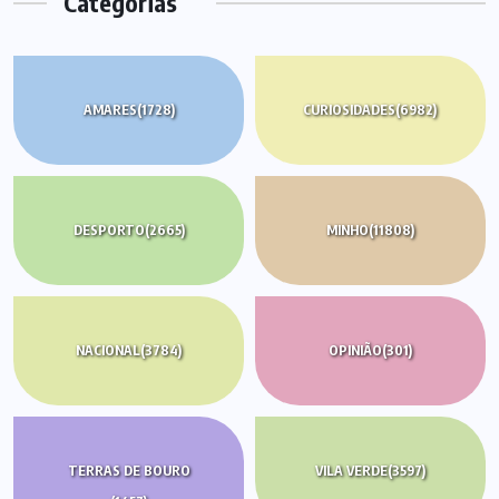
Categorias
AMARES
(1728)
CURIOSIDADES
(6982)
DESPORTO
(2665)
MINHO
(11808)
NACIONAL
(3784)
OPINIÃO
(301)
TERRAS DE BOURO
VILA VERDE
(3597)