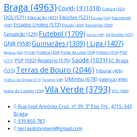
Braga
(4963)
Covid-19
(1018)
Cultura
(332)
DGS
(571)
Eleições
(523)
Educação
(433)
Esposende
Escolas
(244)
Estados Unidos
(572)
(305)
Estudo
(303)
Exposição
(306)
Futebol
(1709)
Famalicão
(529)
Gil Vicente
(307)
Gerês
(249)
Guimarães
(1309)
I Liga
(1407)
GNR
(958)
Política
(359)
PSD
Ponte de Lima
(309)
Prémio
(316)
Música
(263)
PJ
(250)
Saúde
(1031)
PSP
(592)
Relatório
(570)
SC Braga
(377)
Terras de Bouro
(2046)
(535)
Tribunal
(406)
UMinho
(678)
Valença
(496)
Tráfico de Droga
(273)
Turismo
(248)
Vila Verde
(3793)
Viana do Castelo
(336)
VSC
(360)
Rua José António Cruz, nº 39, 3º Esq. Frt., 4715-343
Braga
939 850 787
terrasdohomem@gmail.com