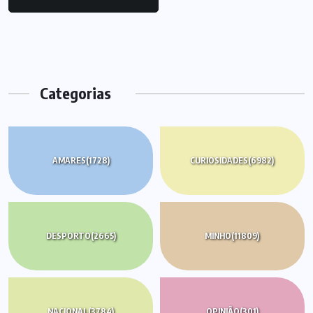
Categorias
AMARES
(1728)
CURIOSIDADES
(6982)
DESPORTO
(2665)
MINHO
(11809)
NACIONAL
(3784)
OPINIÃO
(301)