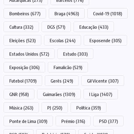
Autárquicas
(273)
Barcelos
(776)
Bombeiros
(677)
Braga
(4963)
Covid-19
(1018)
Cultura
(332)
DGS
(571)
Educação
(433)
Eleições
(523)
Escolas
(244)
Esposende
(305)
Estados Unidos
(572)
Estudo
(303)
Exposição
(306)
Famalicão
(529)
Futebol
(1709)
Gerês
(249)
Gil Vicente
(307)
GNR
(958)
Guimarães
(1309)
I Liga
(1407)
Música
(263)
PJ
(250)
Política
(359)
Ponte de Lima
(309)
Prémio
(316)
PSD
(377)