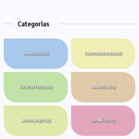
Categorias
AMARES
(1728)
CURIOSIDADES
(6982)
DESPORTO
(2666)
MINHO
(11823)
NACIONAL
(3790)
OPINIÃO
(301)