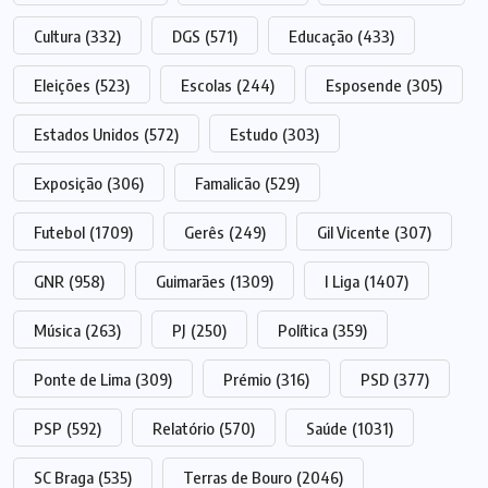
Cultura
(332)
DGS
(571)
Educação
(433)
Eleições
(523)
Escolas
(244)
Esposende
(305)
Estados Unidos
(572)
Estudo
(303)
Exposição
(306)
Famalicão
(529)
Futebol
(1709)
Gerês
(249)
Gil Vicente
(307)
GNR
(958)
Guimarães
(1309)
I Liga
(1407)
Música
(263)
PJ
(250)
Política
(359)
Ponte de Lima
(309)
Prémio
(316)
PSD
(377)
PSP
(592)
Relatório
(570)
Saúde
(1031)
SC Braga
(535)
Terras de Bouro
(2046)