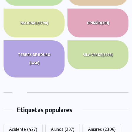
NACIONAL
(3790)
OPINIÃO
(301)
TERRAS DE BOURO
VILA VERDE
(3598)
(1458)
Etiquetas populares
Acidente
(427)
Alunos
(297)
Amares
(2306)