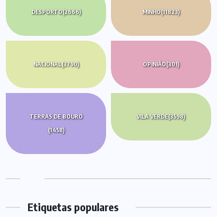
DESPORTO
(2666)
MINHO
(11823)
NACIONAL
(3790)
OPINIÃO
(301)
TERRAS DE BOURO
VILA VERDE
(3598)
(1458)
Etiquetas populares