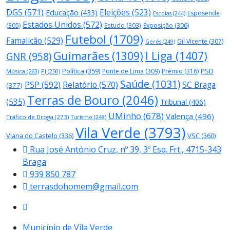
DGS
(571)
Eleições
(523)
Educação
(433)
Esposende
Escolas
(244)
Estados Unidos
(572)
(305)
Estudo
(303)
Exposição
(306)
Futebol
(1709)
Famalicão
(529)
Gil Vicente
(307)
Gerês
(249)
Guimarães
(1309)
I Liga
(1407)
GNR
(958)
Política
(359)
PSD
Ponte de Lima
(309)
Prémio
(316)
Música
(263)
PJ
(250)
Saúde
(1031)
PSP
(592)
Relatório
(570)
SC Braga
(377)
Terras de Bouro
(2046)
(535)
Tribunal
(406)
UMinho
(678)
Valença
(496)
Tráfico de Droga
(273)
Turismo
(248)
Vila Verde
(3793)
Viana do Castelo
(336)
VSC
(360)
Rua José António Cruz, nº 39, 3º Esq. Frt., 4715-343
Braga
939 850 787
terrasdohomem@gmail.com
Município de Vila Verde