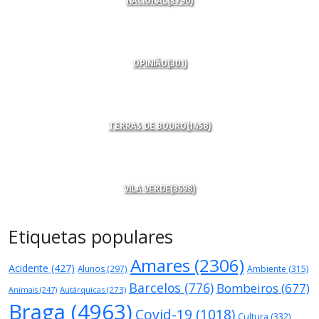
NACIONAL
(3790)
OPINIÃO
(301)
TERRAS DE BOURO
(1458)
VILA VERDE
(3598)
Etiquetas populares
Amares
(2306)
Acidente
(427)
Alunos
(297)
Ambiente
(315)
Barcelos
(776)
Bombeiros
(677)
Autárquicas
(273)
Animais
(247)
Braga
(4963)
Covid-19
(1018)
Cultura
(332)