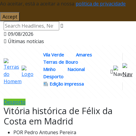
Ao aceitar, está a aceitar a nossa
politica de privacidade
Accept
09/08/2026
Últimas notícias
Vila Verde
Amares
Terras de Bouro
Minho
Nacional
Desporto
Edição impressa
Desporto
Vitória histórica de Félix da
Costa em Madrid
POR
Pedro Antunes Pereira