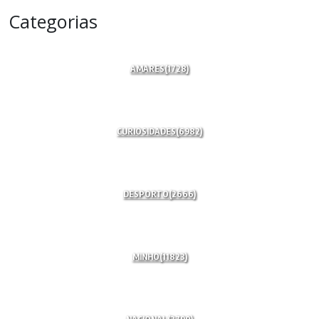
Categorias
AMARES
(1728)
CURIOSIDADES
(6982)
DESPORTO
(2666)
MINHO
(11823)