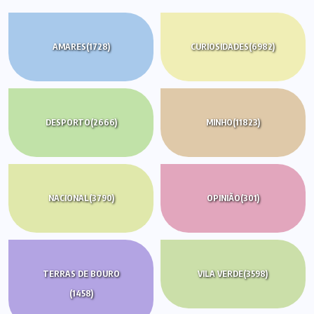
AMARES
(1728)
CURIOSIDADES
(6982)
DESPORTO
(2666)
MINHO
(11823)
NACIONAL
(3790)
OPINIÃO
(301)
TERRAS DE BOURO
VILA VERDE
(3598)
(1458)