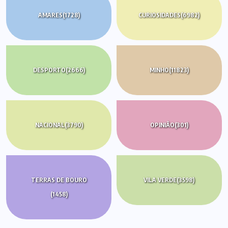
AMARES
(1728)
CURIOSIDADES
(6982)
DESPORTO
(2666)
MINHO
(11823)
NACIONAL
(3790)
OPINIÃO
(301)
TERRAS DE BOURO
VILA VERDE
(3598)
(1458)