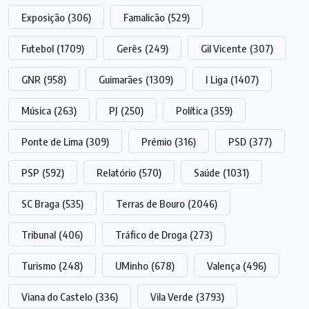
Exposição
(306)
Famalicão
(529)
Futebol
(1709)
Gerês
(249)
Gil Vicente
(307)
GNR
(958)
Guimarães
(1309)
I Liga
(1407)
Música
(263)
PJ
(250)
Política
(359)
Ponte de Lima
(309)
Prémio
(316)
PSD
(377)
PSP
(592)
Relatório
(570)
Saúde
(1031)
SC Braga
(535)
Terras de Bouro
(2046)
Tribunal
(406)
Tráfico de Droga
(273)
Turismo
(248)
UMinho
(678)
Valença
(496)
Viana do Castelo
(336)
Vila Verde
(3793)