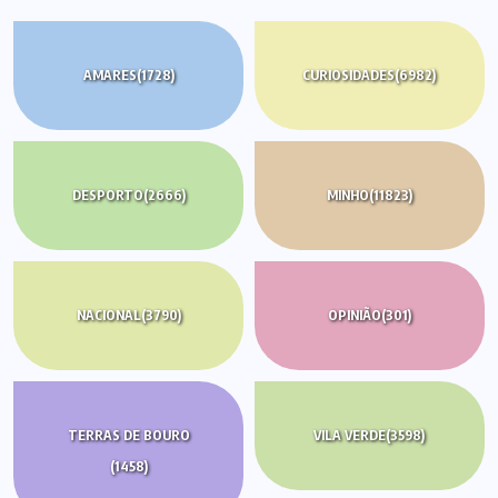
AMARES
(1728)
CURIOSIDADES
(6982)
DESPORTO
(2666)
MINHO
(11823)
NACIONAL
(3790)
OPINIÃO
(301)
TERRAS DE BOURO
VILA VERDE
(3598)
(1458)