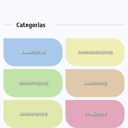
Categorias
AMARES
(1728)
CURIOSIDADES
(6982)
DESPORTO
(2665)
MINHO
(11806)
NACIONAL
(3784)
OPINIÃO
(301)