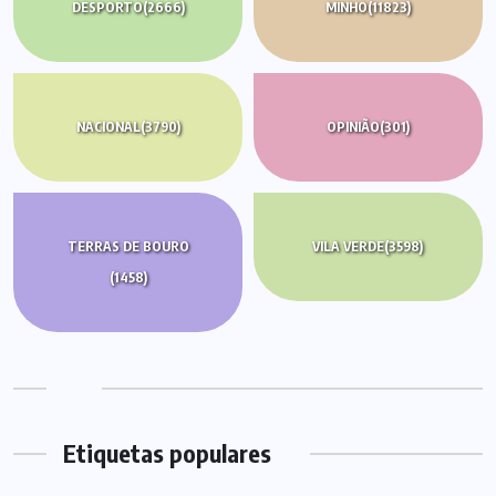
DESPORTO
(2666)
MINHO
(11823)
NACIONAL
(3790)
OPINIÃO
(301)
TERRAS DE BOURO
VILA VERDE
(3598)
(1458)
Etiquetas populares