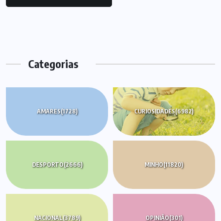
Categorias
AMARES
(1728)
CURIOSIDADES
(6982)
DESPORTO
(2666)
MINHO
(11820)
NACIONAL
(3789)
OPINIÃO
(301)