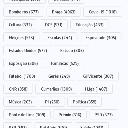
Bombeiros
(677)
Braga
(4963)
Covid-19
(1018)
Cultura
(332)
DGS
(571)
Educação
(433)
Eleições
(523)
Escolas
(244)
Esposende
(305)
Estados Unidos
(572)
Estudo
(303)
Exposição
(306)
Famalicão
(529)
Futebol
(1709)
Gerês
(249)
Gil Vicente
(307)
GNR
(958)
Guimarães
(1309)
I Liga
(1407)
Música
(263)
PJ
(250)
Política
(359)
Ponte de Lima
(309)
Prémio
(316)
PSD
(377)
PSP
(592)
Relatório
(570)
Saúde
(1031)