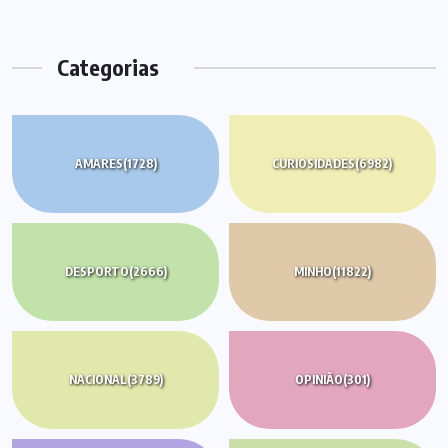
Categorias
AMARES
(1728)
CURIOSIDADES
(6982)
DESPORTO
(2666)
MINHO
(11822)
NACIONAL
(3789)
OPINIÃO
(301)