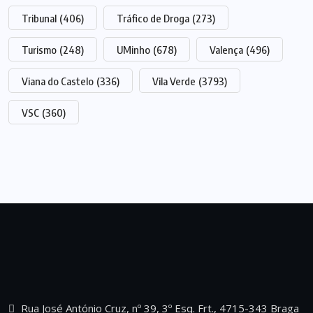
Tribunal
(406)
Tráfico de Droga
(273)
Turismo
(248)
UMinho
(678)
Valença
(496)
Viana do Castelo
(336)
Vila Verde
(3793)
VSC
(360)
Rua José António Cruz, nº 39, 3º Esq. Frt., 4715-343 Braga