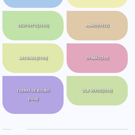
DESPORTO
(2666)
MINHO
(11822)
NACIONAL
(3789)
OPINIÃO
(301)
TERRAS DE BOURO
VILA VERDE
(3598)
(1458)