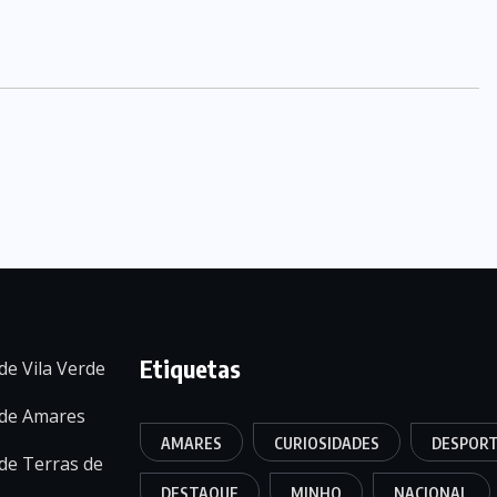
Etiquetas
de Vila Verde
 de Amares
AMARES
CURIOSIDADES
DESPOR
de Terras de
DESTAQUE
MINHO
NACIONAL