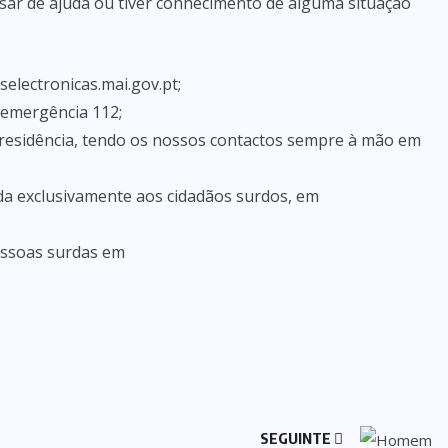
isar de ajuda ou tiver conhecimento de alguma situação
selectronicas.mai.gov.pt;
 emergência 112;
residência, tendo os nossos contactos sempre à mão em
da exclusivamente aos cidadãos surdos, em
essoas surdas em
SEGUINTE