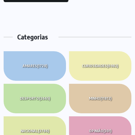
Categorias
AMARES
(1728)
CURIOSIDADES
(6982)
DESPORTO
(2665)
MINHO
(11812)
NACIONAL
(3786)
OPINIÃO
(301)