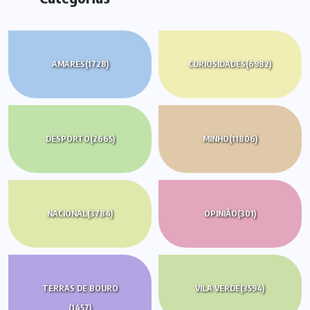
AMARES
(1728)
CURIOSIDADES
(6982)
DESPORTO
(2665)
MINHO
(11806)
NACIONAL
(3784)
OPINIÃO
(301)
TERRAS DE BOURO
VILA VERDE
(3594)
(1457)