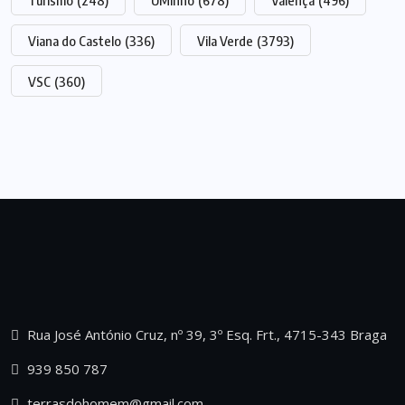
Turismo
(248)
UMinho
(678)
Valença
(496)
Viana do Castelo
(336)
Vila Verde
(3793)
VSC
(360)
Rua José António Cruz, nº 39, 3º Esq. Frt., 4715-343 Braga
939 850 787
terrasdohomem@gmail.com