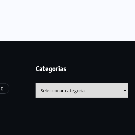
Categorias
Categorias
TO