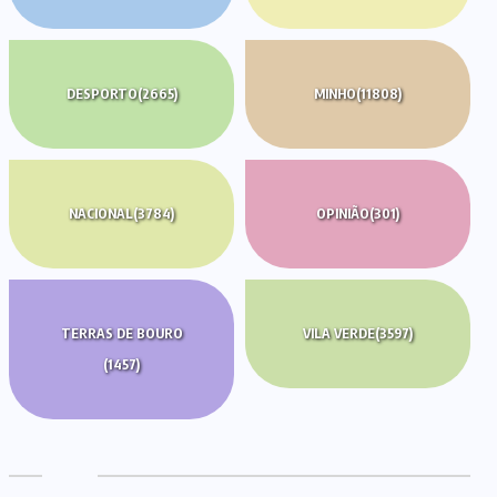
DESPORTO
(2665)
MINHO
(11808)
NACIONAL
(3784)
OPINIÃO
(301)
TERRAS DE BOURO
VILA VERDE
(3597)
(1457)