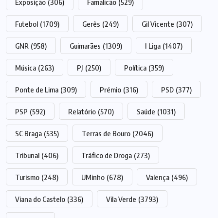
Exposição
(306)
Famalicão
(529)
Futebol
(1709)
Gerês
(249)
Gil Vicente
(307)
GNR
(958)
Guimarães
(1309)
I Liga
(1407)
Música
(263)
PJ
(250)
Política
(359)
Ponte de Lima
(309)
Prémio
(316)
PSD
(377)
PSP
(592)
Relatório
(570)
Saúde
(1031)
SC Braga
(535)
Terras de Bouro
(2046)
Tribunal
(406)
Tráfico de Droga
(273)
Turismo
(248)
UMinho
(678)
Valença
(496)
Viana do Castelo
(336)
Vila Verde
(3793)