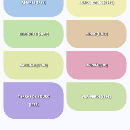
AMARES
(1728)
CURIOSIDADES
(6982)
DESPORTO
(2665)
MINHO
(11812)
NACIONAL
(3786)
OPINIÃO
(301)
TERRAS DE BOURO
VILA VERDE
(3598)
(1458)