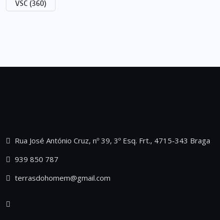
VSC
(360)
Rua José António Cruz, nº 39, 3º Esq. Frt., 4715-343 Braga
939 850 787
terrasdohomem@gmail.com