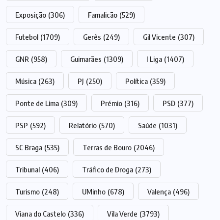
Exposição
(306)
Famalicão
(529)
Futebol
(1709)
Gerês
(249)
Gil Vicente
(307)
GNR
(958)
Guimarães
(1309)
I Liga
(1407)
Música
(263)
PJ
(250)
Política
(359)
Ponte de Lima
(309)
Prémio
(316)
PSD
(377)
PSP
(592)
Relatório
(570)
Saúde
(1031)
SC Braga
(535)
Terras de Bouro
(2046)
Tribunal
(406)
Tráfico de Droga
(273)
Turismo
(248)
UMinho
(678)
Valença
(496)
Viana do Castelo
(336)
Vila Verde
(3793)