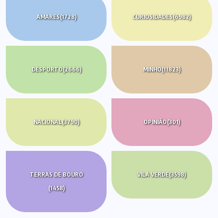
AMARES
(1728)
CURIOSIDADES
(6982)
DESPORTO
(2666)
MINHO
(11823)
NACIONAL
(3790)
OPINIÃO
(301)
TERRAS DE BOURO
VILA VERDE
(3598)
(1458)