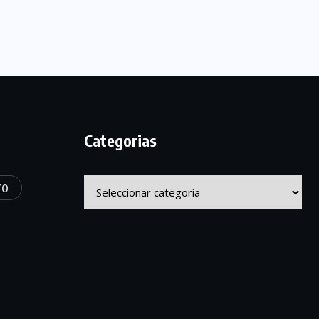
Categorias
Categorias
TO