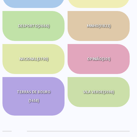
DESPORTO
(2666)
MINHO
(11823)
NACIONAL
(3790)
OPINIÃO
(301)
TERRAS DE BOURO
VILA VERDE
(3598)
(1458)