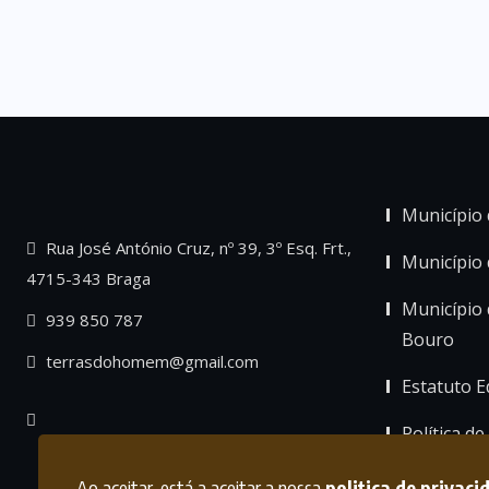
Município 
Rua José António Cruz, nº 39, 3º Esq. Frt.,
Município
4715-343 Braga
Município 
939 850 787
Bouro
terrasdohomem@gmail.com
Estatuto Ed
Política de
Ao aceitar, está a aceitar a nossa
politica de privaci