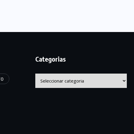
Categorias
Categorias
TO