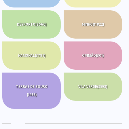
DESPORTO
(2666)
MINHO
(11822)
NACIONAL
(3789)
OPINIÃO
(301)
TERRAS DE BOURO
VILA VERDE
(3598)
(1458)