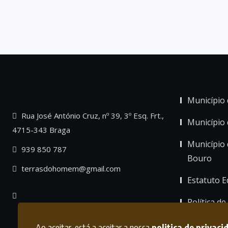
Município 
Rua José António Cruz, nº 39, 3º Esq. Frt.,
Município
4715-343 Braga
Município 
939 850 787
Bouro
terrasdohomem@gmail.com
Estatuto Ed
Política de
Ao aceitar, está a aceitar a nossa
politica de privaci