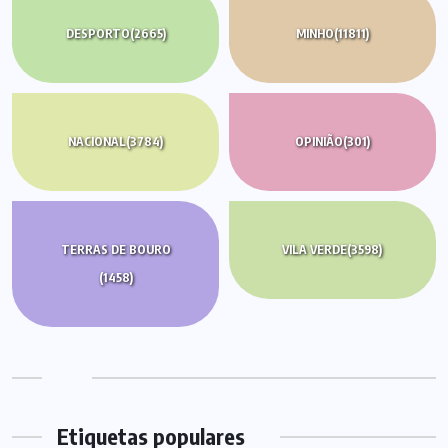
DESPORTO
(2665)
MINHO
(11811)
NACIONAL
(3784)
OPINIÃO
(301)
TERRAS DE BOURO
VILA VERDE
(3598)
(1458)
Etiquetas populares