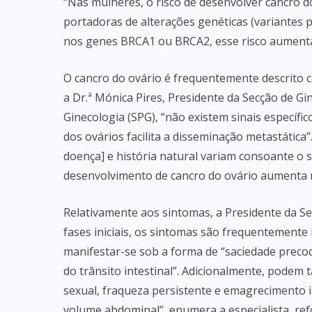
“Nas mulheres, o risco de desenvolver cancro do
portadoras de alterações genéticas (variantes
nos genes BRCA1 ou BRCA2, esse risco aumenta 
O cancro do ovário é frequentemente descrito 
a Dr.ª Mónica Pires, Presidente da Secção de G
Ginecologia (SPG), “não existem sinais específi
dos ovários facilita a disseminação metastática”
doença] e história natural variam consoante o s
desenvolvimento de cancro do ovário aumenta 
Relativamente aos sintomas, a Presidente da Se
fases iniciais, os sintomas são frequentemente
manifestar-se sob a forma de “saciedade preco
do trânsito intestinal”. Adicionalmente, podem
sexual, fraqueza persistente e emagrecimento
volume abdominal”, enumera a especialista, refor