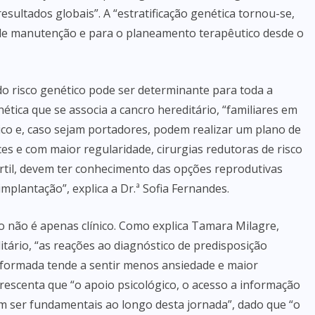
esultados globais”. A “estratificação genética tornou-se,
 de manutenção e para o planeamento terapêutico desde o
 do risco genético pode ser determinante para toda a
ética que se associa a cancro hereditário, “familiares em
ico e, caso sejam portadores, podem realizar um plano de
ces e com maior regularidade, cirurgias redutoras de risco
értil, devem ter conhecimento das opções reprodutivas
plantação”, explica a Dr.ª Sofia Fernandes.
o não é apenas clínico. Como explica Tamara Milagre,
tário, “as reações ao diagnóstico de predisposição
formada tende a sentir menos ansiedade e maior
rescenta que “o apoio psicológico, o acesso a informação
m ser fundamentais ao longo desta jornada”, dado que “o