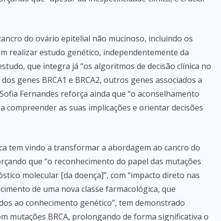
ncro do ovário epitelial não mucinoso, incluindo os
em realizar estudo genético, independentemente da
estudo, que integra já “os algoritmos de decisão clínica no
ém dos genes BRCA1 e BRCA2, outros genes associados a
ª Sofia Fernandes reforça ainda que “o aconselhamento
ara compreender as suas implicações e orientar decisões
ica tem vindo a transformar a abordagem ao cancro do
reforçando que “o reconhecimento do papel das mutações
stico molecular [da doença]”, com “impacto direto nas
ecimento de uma nova classe farmacológica, que
ados ao conhecimento genético”, tem demonstrado
com mutações BRCA, prolongando de forma significativa o