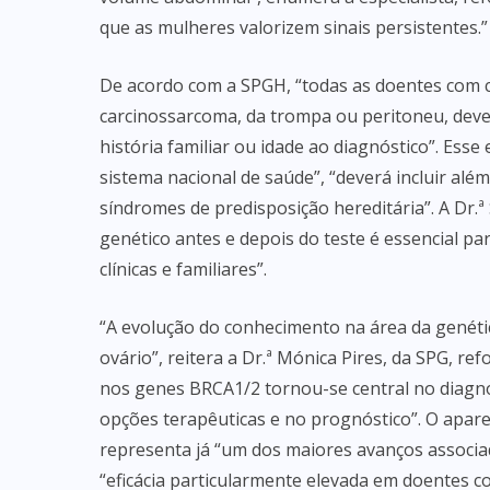
que as mulheres valorizem sinais persistentes.”
De acordo com a SPGH, “todas as doentes com ca
carcinossarcoma, da trompa ou peritoneu, dev
história familiar ou idade ao diagnóstico”. Esse 
sistema nacional de saúde”, “deverá incluir al
síndromes de predisposição hereditária”. A Dr.
genético antes e depois do teste é essencial p
clínicas e familiares”.
“A evolução do conhecimento na área da genét
ovário”, reitera a Dr.ª Mónica Pires, da SPG, 
nos genes BRCA1/2 tornou-se central no diagnó
opções terapêuticas e no prognóstico”. O apar
representa já “um dos maiores avanços associ
“eficácia particularmente elevada em doentes 