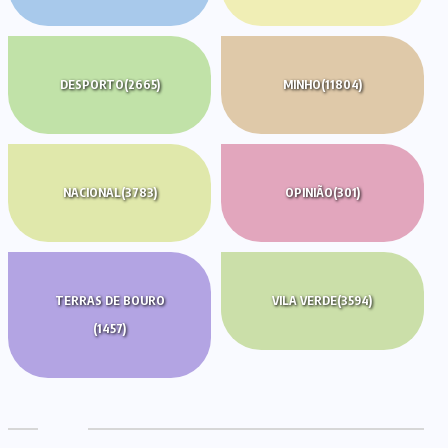
DESPORTO
(2665)
MINHO
(11804)
NACIONAL
(3783)
OPINIÃO
(301)
TERRAS DE BOURO
VILA VERDE
(3594)
(1457)