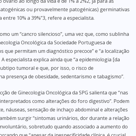
 ovário ao longo da vida é de 1% a 2%2, já para as
 patogénicas ou provavelmente patogénicas) germinativas
entre 10% a 39%”3, refere a especialista.
como um “cancro silencioso”, uma vez que, como sublinha
inecologia Oncológica da Sociedade Portuguesa de
cos que permitam um diagnóstico precoce” e “a localização
. A especialista explica ainda que “a epidemiologia [da
ubtipo tumoral e que, por isso, o risco de
na presença de obesidade, sedentarismo e tabagismo”.
cção de Ginecologia Oncológica da SPG salienta que “nas
 interpretados como alterações do foro digestivo”. Podem
ce, náuseas, sensação de inchaço abdominal e alterações
 também surgir “sintomas urinários, dor durante a relação
 involuntário, sobretudo quando associado a aumento do
çando que “apesar da inespecificidade clínica, é crucial