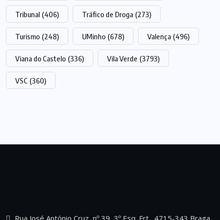
Tribunal
(406)
Tráfico de Droga
(273)
Turismo
(248)
UMinho
(678)
Valença
(496)
Viana do Castelo
(336)
Vila Verde
(3793)
VSC
(360)
Rua José António Cruz, nº 39, 3º Esq. Frt., 4715-343 Braga