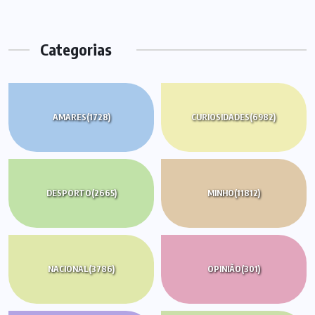
Categorias
AMARES
(1728)
CURIOSIDADES
(6982)
DESPORTO
(2665)
MINHO
(11812)
NACIONAL
(3786)
OPINIÃO
(301)