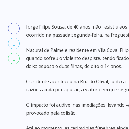
Jorge Filipe Sousa, de 40 anos, não resistiu ao
ocorrido na passada segunda-feira, na freguesi
Natural de Palme e residente em Vila Cova, Fil
quando sofreu o violento despiste, tendo ficad
deixa esposa e duas filhas, de oito e 14 anos.
O acidente aconteceu na Rua do Olival, junto a
razões ainda por apurar, a viatura em que seg
O impacto foi audível nas imediações, levando 
provocado pela colisão.
Até ao momento, as cerimónias fúnebres ainda