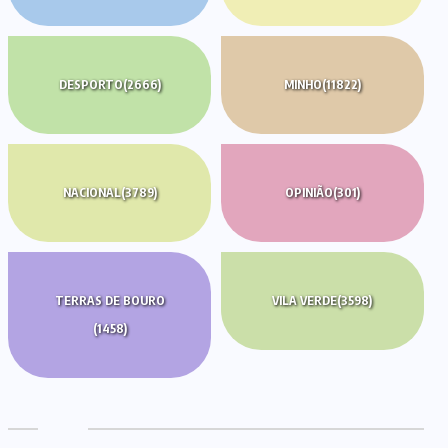
DESPORTO
(2666)
MINHO
(11822)
NACIONAL
(3789)
OPINIÃO
(301)
TERRAS DE BOURO
VILA VERDE
(3598)
(1458)