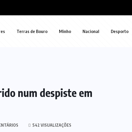
res
Terras de Bouro
Minho
Nacional
Desporto
rido num despiste em
ENTÁRIOS
542 VISUALIZAÇÕES