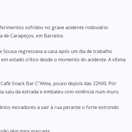
s ferimentos sofridos no grave acidente rodoviário
a de Carapeços, em Barcelos.
ipe Sousa regressava a casa após um dia de trabalho
o em estado crítico desde o momento do acidente. A vítima
o Café Snack Bar C”Alma, pouco depois das 22h00. Por
uia saiu da estrada e embateu com violência num muro.
vários moradores a sair à rua perante o forte estrondo
 não têm data marcada.