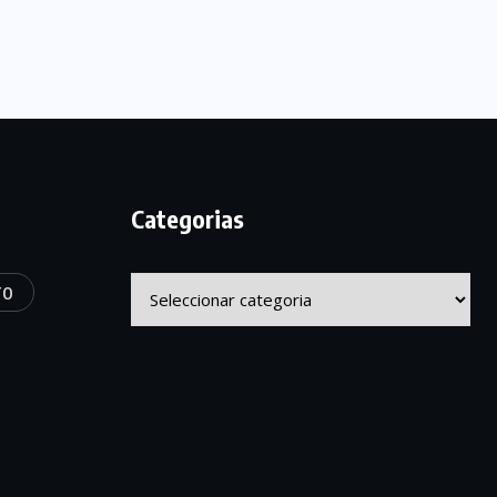
Categorias
Categorias
TO