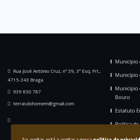
Município 
Rua José António Cruz, nº 39, 3º Esq. Frt.,
Município
4715-343 Braga
Município 
939 850 787
Bouro
terrasdohomem@gmail.com
Estatuto Ed
Política de
Ao aceitar, está a aceitar a nossa
politica de privaci