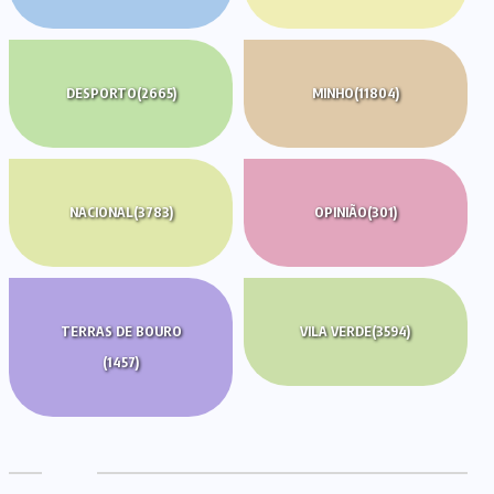
DESPORTO
(2665)
MINHO
(11804)
NACIONAL
(3783)
OPINIÃO
(301)
TERRAS DE BOURO
VILA VERDE
(3594)
(1457)