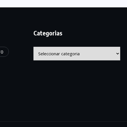
Categorias
Categorias
TO