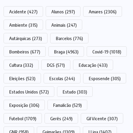
Acidente
(427)
Alunos
(297)
Amares
(2306)
Ambiente
(315)
Animais
(247)
Autárquicas
(273)
Barcelos
(776)
Bombeiros
(677)
Braga
(4963)
Covid-19
(1018)
Cultura
(332)
DGS
(571)
Educação
(433)
Eleições
(523)
Escolas
(244)
Esposende
(305)
Estados Unidos
(572)
Estudo
(303)
Exposição
(306)
Famalicão
(529)
Futebol
(1709)
Gerês
(249)
Gil Vicente
(307)
GNR
(958)
Guimarães
(1309)
I Liga
(1407)