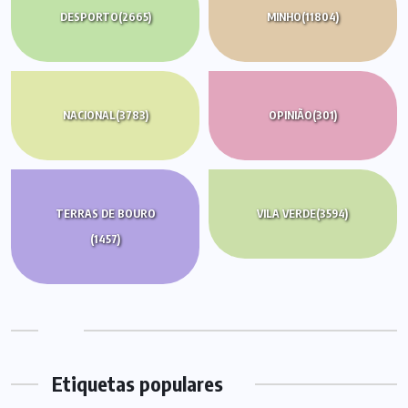
DESPORTO
(2665)
MINHO
(11804)
NACIONAL
(3783)
OPINIÃO
(301)
TERRAS DE BOURO
VILA VERDE
(3594)
(1457)
Etiquetas populares