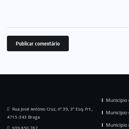
Município 
Rua José António Cruz, nº 39, 3º Esq. Frt.,
Município
4715-343 Braga
Município 
939 850 787