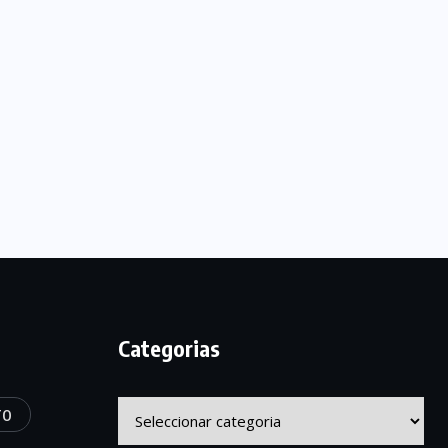
Categorias
Categorias
TO