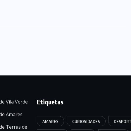
Etiquetas
de Vila Verde
 de Amares
AMARES
CURIOSIDADES
DESPOR
de Terras de