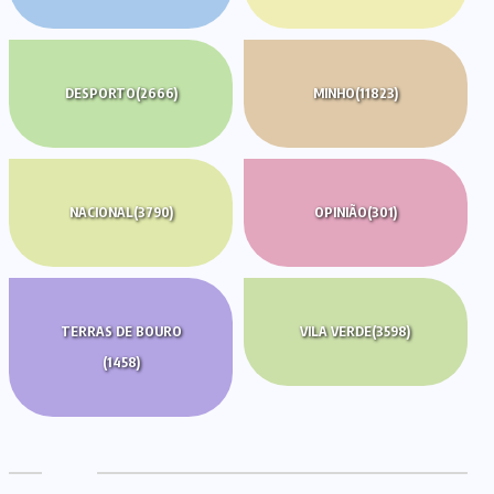
DESPORTO
(2666)
MINHO
(11823)
NACIONAL
(3790)
OPINIÃO
(301)
TERRAS DE BOURO
VILA VERDE
(3598)
(1458)