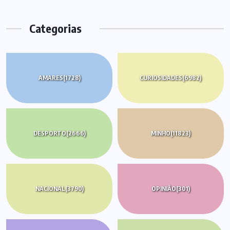
Categorias
AMARES
(1728)
CURIOSIDADES
(6982)
DESPORTO
(2666)
MINHO
(11823)
NACIONAL
(3790)
OPINIÃO
(301)