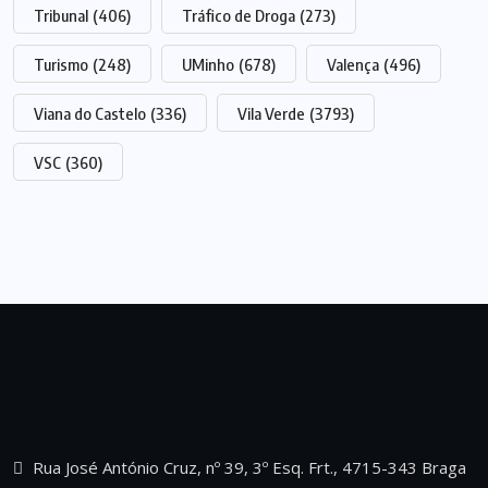
Tribunal
(406)
Tráfico de Droga
(273)
Turismo
(248)
UMinho
(678)
Valença
(496)
Viana do Castelo
(336)
Vila Verde
(3793)
VSC
(360)
Rua José António Cruz, nº 39, 3º Esq. Frt., 4715-343 Braga