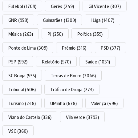
Futebol
(1709)
Gerês
(249)
Gil Vicente
(307)
GNR
(958)
Guimarães
(1309)
I Liga
(1407)
Música
(263)
PJ
(250)
Política
(359)
Ponte de Lima
(309)
Prémio
(316)
PSD
(377)
PSP
(592)
Relatório
(570)
Saúde
(1031)
SC Braga
(535)
Terras de Bouro
(2046)
Tribunal
(406)
Tráfico de Droga
(273)
Turismo
(248)
UMinho
(678)
Valença
(496)
Viana do Castelo
(336)
Vila Verde
(3793)
VSC
(360)