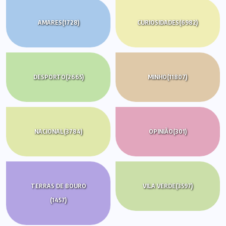
AMARES
(1728)
CURIOSIDADES
(6982)
DESPORTO
(2665)
MINHO
(11807)
NACIONAL
(3784)
OPINIÃO
(301)
TERRAS DE BOURO
VILA VERDE
(3597)
(1457)