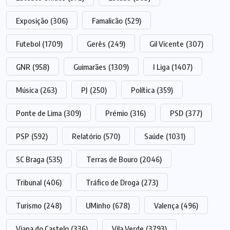
Exposição
(306)
Famalicão
(529)
Futebol
(1709)
Gerês
(249)
Gil Vicente
(307)
GNR
(958)
Guimarães
(1309)
I Liga
(1407)
Música
(263)
PJ
(250)
Política
(359)
Ponte de Lima
(309)
Prémio
(316)
PSD
(377)
PSP
(592)
Relatório
(570)
Saúde
(1031)
SC Braga
(535)
Terras de Bouro
(2046)
Tribunal
(406)
Tráfico de Droga
(273)
Turismo
(248)
UMinho
(678)
Valença
(496)
Viana do Castelo
(336)
Vila Verde
(3793)