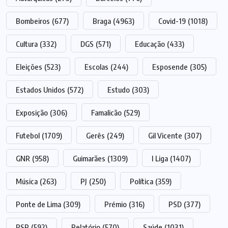
Bombeiros
(677)
Braga
(4963)
Covid-19
(1018)
Cultura
(332)
DGS
(571)
Educação
(433)
Eleições
(523)
Escolas
(244)
Esposende
(305)
Estados Unidos
(572)
Estudo
(303)
Exposição
(306)
Famalicão
(529)
Futebol
(1709)
Gerês
(249)
Gil Vicente
(307)
GNR
(958)
Guimarães
(1309)
I Liga
(1407)
Música
(263)
PJ
(250)
Política
(359)
Ponte de Lima
(309)
Prémio
(316)
PSD
(377)
PSP
(592)
Relatório
(570)
Saúde
(1031)