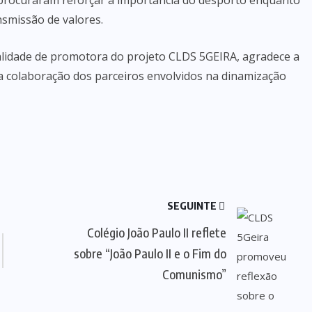
s procuraram reforçar a importância do desporto enquanto
nsmissão de valores.
alidade de promotora do projeto CLDS 5GEIRA, agradece a
a colaboração dos parceiros envolvidos na dinamização
SEGUINTE
Colégio João Paulo II reflete
sobre “João Paulo II e o Fim do
Comunismo”