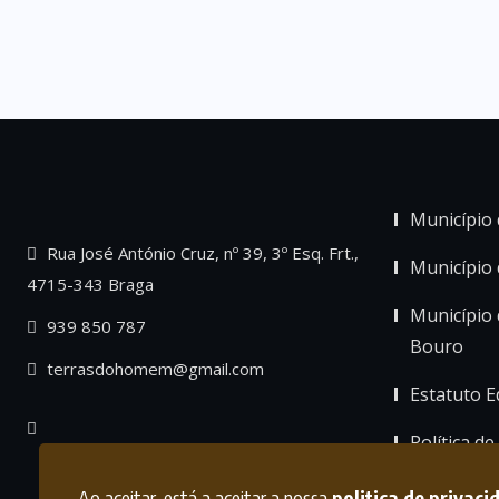
Município 
Rua José António Cruz, nº 39, 3º Esq. Frt.,
Município
4715-343 Braga
Município 
939 850 787
Bouro
terrasdohomem@gmail.com
Estatuto Ed
Política de
Ao aceitar, está a aceitar a nossa
politica de privaci