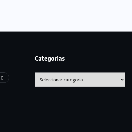
Categorias
Categorias
TO