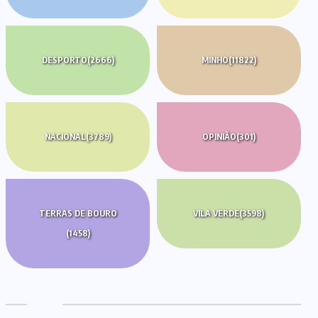
DESPORTO
(2666)
MINHO
(11822)
NACIONAL
(3789)
OPINIÃO
(301)
TERRAS DE BOURO
VILA VERDE
(3598)
(1458)