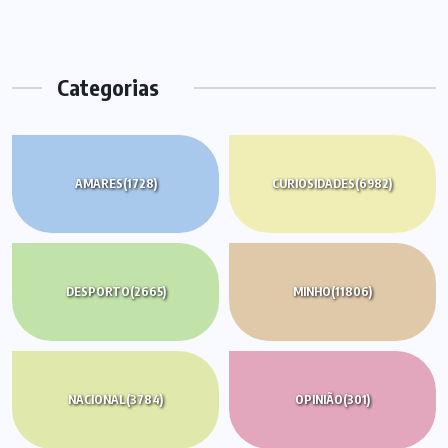
Categorias
AMARES
(1728)
CURIOSIDADES
(6982)
DESPORTO
(2665)
MINHO
(11806)
NACIONAL
(3784)
OPINIÃO
(301)