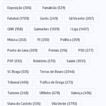
Exposição
(306)
Famalicão
(529)
Futebol
(1709)
Gerês
(249)
Gil Vicente
(307)
GNR
(958)
Guimarães
(1309)
I Liga
(1407)
Música
(263)
PJ
(250)
Política
(359)
Ponte de Lima
(309)
Prémio
(316)
PSD
(377)
PSP
(592)
Relatório
(570)
Saúde
(1031)
SC Braga
(535)
Terras de Bouro
(2046)
Tribunal
(406)
Tráfico de Droga
(273)
Turismo
(248)
UMinho
(678)
Valença
(496)
Viana do Castelo
(336)
Vila Verde
(3793)