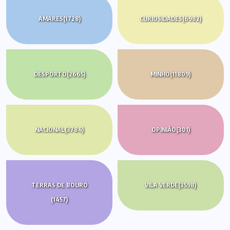
AMARES
(1728)
CURIOSIDADES
(6982)
DESPORTO
(2665)
MINHO
(11809)
NACIONAL
(3784)
OPINIÃO
(301)
TERRAS DE BOURO
VILA VERDE
(3598)
(1457)