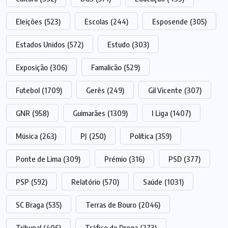
Eleições
(523)
Escolas
(244)
Esposende
(305)
Estados Unidos
(572)
Estudo
(303)
Exposição
(306)
Famalicão
(529)
Futebol
(1709)
Gerês
(249)
Gil Vicente
(307)
GNR
(958)
Guimarães
(1309)
I Liga
(1407)
Música
(263)
PJ
(250)
Política
(359)
Ponte de Lima
(309)
Prémio
(316)
PSD
(377)
PSP
(592)
Relatório
(570)
Saúde
(1031)
SC Braga
(535)
Terras de Bouro
(2046)
Tribunal
(406)
Tráfico de Droga
(273)