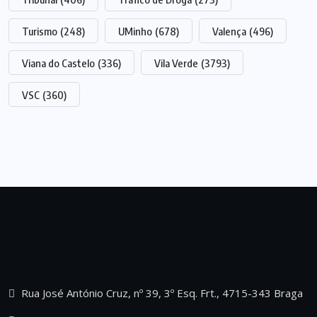
Turismo
(248)
UMinho
(678)
Valença
(496)
Viana do Castelo
(336)
Vila Verde
(3793)
VSC
(360)
Rua José António Cruz, nº 39, 3º Esq. Frt., 4715-343 Braga