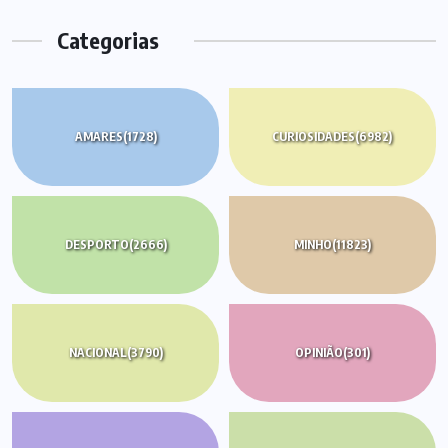
Categorias
AMARES
(1728)
CURIOSIDADES
(6982)
DESPORTO
(2666)
MINHO
(11823)
NACIONAL
(3790)
OPINIÃO
(301)