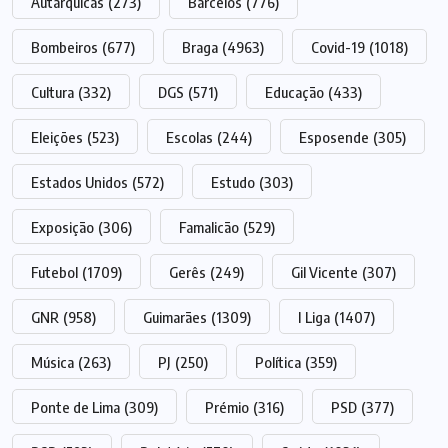
Autárquicas
(273)
Barcelos
(776)
Bombeiros
(677)
Braga
(4963)
Covid-19
(1018)
Cultura
(332)
DGS
(571)
Educação
(433)
Eleições
(523)
Escolas
(244)
Esposende
(305)
Estados Unidos
(572)
Estudo
(303)
Exposição
(306)
Famalicão
(529)
Futebol
(1709)
Gerês
(249)
Gil Vicente
(307)
GNR
(958)
Guimarães
(1309)
I Liga
(1407)
Música
(263)
PJ
(250)
Política
(359)
Ponte de Lima
(309)
Prémio
(316)
PSD
(377)