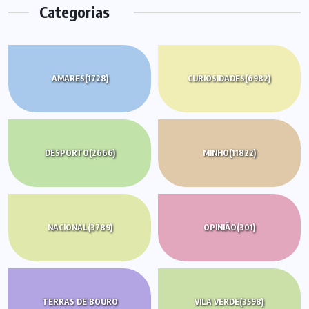
Categorias
AMARES
(1728)
CURIOSIDADES
(6982)
DESPORTO
(2666)
MINHO
(11822)
NACIONAL
(3789)
OPINIÃO
(301)
TERRAS DE BOURO
VILA VERDE
(3598)