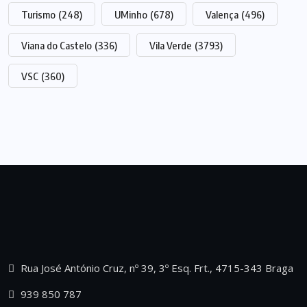
Turismo
(248)
UMinho
(678)
Valença
(496)
Viana do Castelo
(336)
Vila Verde
(3793)
VSC
(360)
Rua José António Cruz, nº 39, 3º Esq. Frt., 4715-343 Braga
939 850 787