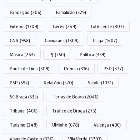
Exposição
(306)
Famalicão
(529)
Futebol
(1709)
Gerês
(249)
Gil Vicente
(307)
GNR
(958)
Guimarães
(1309)
I Liga
(1407)
Música
(263)
PJ
(250)
Política
(359)
Ponte de Lima
(309)
Prémio
(316)
PSD
(377)
PSP
(592)
Relatório
(570)
Saúde
(1031)
SC Braga
(535)
Terras de Bouro
(2046)
Tribunal
(406)
Tráfico de Droga
(273)
Turismo
(248)
UMinho
(678)
Valença
(496)
Viana do Castelo
(336)
Vila Verde
(3793)