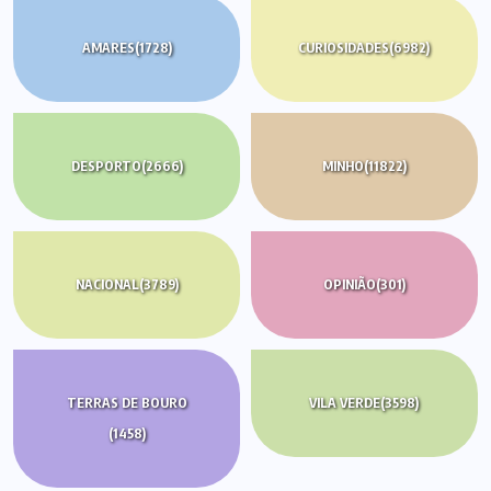
AMARES
(1728)
CURIOSIDADES
(6982)
DESPORTO
(2666)
MINHO
(11822)
NACIONAL
(3789)
OPINIÃO
(301)
TERRAS DE BOURO
VILA VERDE
(3598)
(1458)