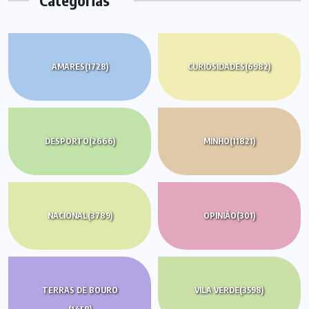
Categorias
AMARES
(1728)
CURIOSIDADES
(6982)
DESPORTO
(2666)
MINHO
(11821)
NACIONAL
(3789)
OPINIÃO
(301)
TERRAS DE BOURO
VILA VERDE
(3598)