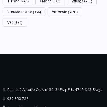
Turismo
(248)
UMinho
(678)
Valença
(496)
Viana do Castelo
(336)
Vila Verde
(3793)
VSC
(360)
Rua José António Cruz, nº 39, 3º Esq. Frt., 4715-343 Braga
939 850 787