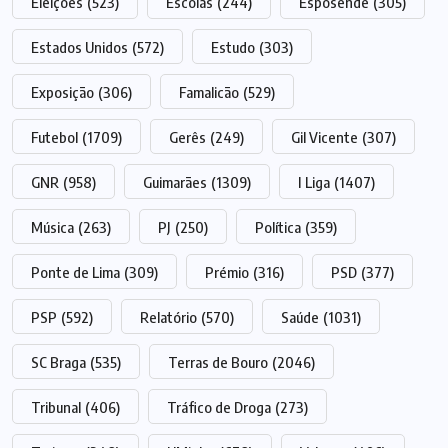
Eleições
(523)
Escolas
(244)
Esposende
(305)
Estados Unidos
(572)
Estudo
(303)
Exposição
(306)
Famalicão
(529)
Futebol
(1709)
Gerês
(249)
Gil Vicente
(307)
GNR
(958)
Guimarães
(1309)
I Liga
(1407)
Música
(263)
PJ
(250)
Política
(359)
Ponte de Lima
(309)
Prémio
(316)
PSD
(377)
PSP
(592)
Relatório
(570)
Saúde
(1031)
SC Braga
(535)
Terras de Bouro
(2046)
Tribunal
(406)
Tráfico de Droga
(273)