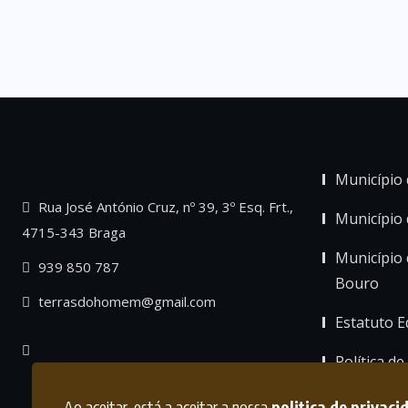
Município 
Rua José António Cruz, nº 39, 3º Esq. Frt.,
Município
4715-343 Braga
Município 
939 850 787
Bouro
terrasdohomem@gmail.com
Estatuto Ed
Política de
Ao aceitar, está a aceitar a nossa
politica de privaci