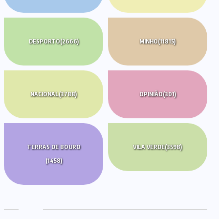
DESPORTO
(2666)
MINHO
(11815)
NACIONAL
(3788)
OPINIÃO
(301)
TERRAS DE BOURO
VILA VERDE
(3598)
(1458)