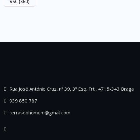
VSC
(360)
Rua José António Cruz, nº 39, 3º Esq. Frt., 4715-343 Braga
939 850 787
terrasdohomem@gmail.com