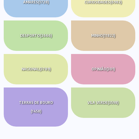
AMARES
(1728)
CURIOSIDADES
(6982)
DESPORTO
(2666)
MINHO
(11822)
NACIONAL
(3789)
OPINIÃO
(301)
TERRAS DE BOURO
VILA VERDE
(3598)
(1458)