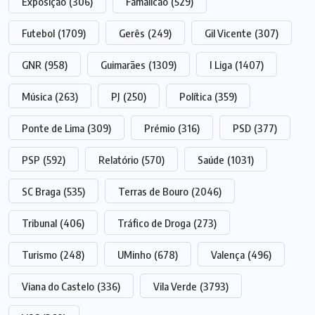
Exposição
(306)
Famalicão
(529)
Futebol
(1709)
Gerês
(249)
Gil Vicente
(307)
GNR
(958)
Guimarães
(1309)
I Liga
(1407)
Música
(263)
PJ
(250)
Política
(359)
Ponte de Lima
(309)
Prémio
(316)
PSD
(377)
PSP
(592)
Relatório
(570)
Saúde
(1031)
SC Braga
(535)
Terras de Bouro
(2046)
Tribunal
(406)
Tráfico de Droga
(273)
Turismo
(248)
UMinho
(678)
Valença
(496)
Viana do Castelo
(336)
Vila Verde
(3793)